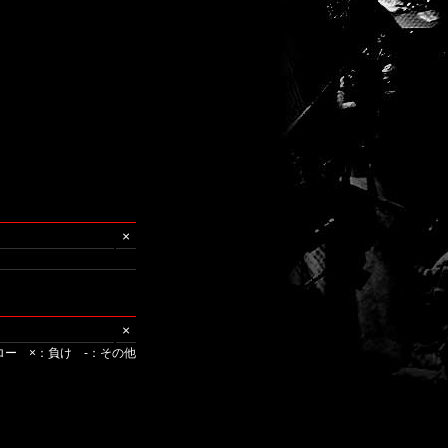
×
×
ロー ×：負け -：その他