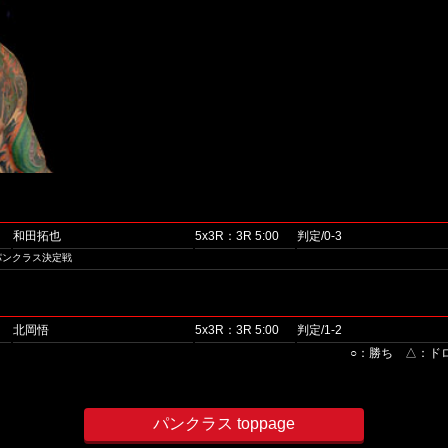
和田拓也
5x3R：3R 5:00
判定/0-3
パンクラス決定戦
北岡悟
5x3R：3R 5:00
判定/1-2
○：勝ち △：ド
パンクラス toppage