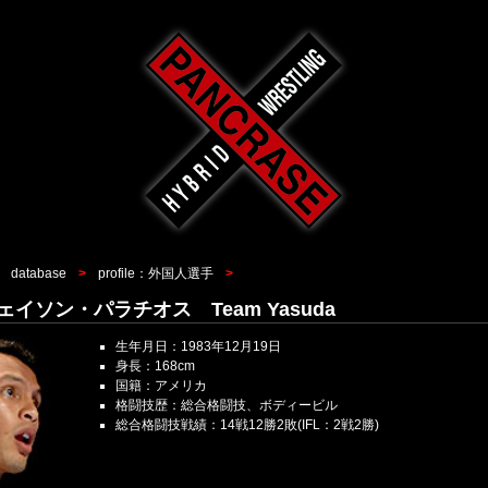
database
profile：外国人選手
s ジェイソン・パラチオス Team Yasuda
生年月日：1983年12月19日
身長：168cm
国籍：アメリカ
格闘技歴：総合格闘技、ボディービル
総合格闘技戦績：14戦12勝2敗(IFL：2戦2勝)