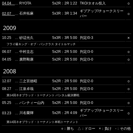
○
04.04 ディファ有明
RYOTA
5x2R：2R 1:22
TKO/タオル投入
ギブアップ/チョークスリー
石井拓麻
5x3R：3R 1:34
○
02.07 ディファ有明
パー
2009
×
10.25 ディファ有明
砂辺光久
5x3R：3R 5:00
判定/0-3
フライ級キング・オブ・パンクラス タイトルマッチ
○
06.07 ディファ有明
中村圭志
5x2R：2R 5:00
判定/3-0
○
04.05 ディファ有明
廣野剛康
5x2R：2R 5:00
判定/3-0
2008
○
12.07 ディファ有明
二之宮徳昭
5x2R：2R 5:00
判定/2-0
○
08.27 後楽園ホール
江泉卓哉
5x2R：2R 5:00
判定/3-0
第14回ネオブラッド・トーナメント バンタム級決勝戦
○
05.25 アゼリア大正ホール
パンチィー山内
5x2R：2R 5:00
判定/3-0
ギブアップ/チョークスリー
川名蘭輝
5x2R：2R 4:09
○
03.23 ゴールドジムサウス東京
パー
第14回ネオブラッド・トーナメント本戦トーナメント
○：勝ち △：ドロー ×：負け -：その他