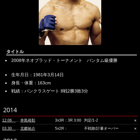
タイトル
2008年ネオブラッド・トーナメント バンタム級優勝
生年月日：1981年3月14日
身長・体重：163cm
戦績：パンクラスゲート 8戦2勝3敗3分
2014
×
12.06 ディファ有明
井島裕彰
3x3R：3R 3:00
判定/1-2
×
03.30 横浜文化体育館
北郷祐介
5x2R：
不戦敗/計量オーバー