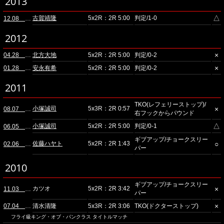
2013
△
古賀靖隆
5x2R：2R 5:00
判定/1-0
12.08 ディファ有明
2012
×
04.28 ディファ有明
北方大地
5x2R：2R 5:00
判定/0-2
×
01.28 ディファ有明
安永有希
5x2R：2R 5:00
判定/0-2
2011
TKO(レフェリーストップ)/
小塚誠司
5x3R：2R 0:57
×
08.07 ディファ有明
右フックからパウンド
△
小塚誠司
5x2R：2R 5:00
判定/0-1
06.05 ディファ有明
ギブアップ/チョークスリー
佐藤ハヤト
5x2R：2R 1:43
○
02.06 ディファ有明
パー
2010
ギブアップ/チョークスリー
カツオ
5x2R：2R 3:42
×
11.03 ディファ有明
パー
×
07.04 ディファ有明
清水清隆
5x3R：2R 3:06
TKO(ドクターストップ)
フライ級キング・オブ・パンクラス タイトルマッチ