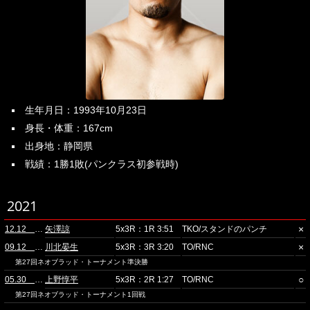
生年月日：1993年10月23日
身長・体重：167cm
出身地：静岡県
戦績：1勝1敗(パンクラス初参戦時)
2021
×
12.12 スタジオコースト
矢澤諒
5x3R：1R 3:51
TKO/スタンドのパンチ
×
09.12 スタジオコースト
川北晏生
5x3R：3R 3:20
TO/RNC
第27回ネオブラッド・トーナメント準決勝
○
05.30 スタジオコースト
上野惇平
5x3R：2R 1:27
TO/RNC
第27回ネオブラッド・トーナメント1回戦