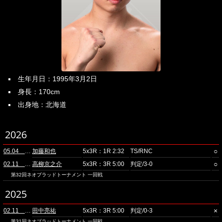
生年月日：1995年3月2日
身長：170cm
出身地：北海道
2026
○
05.04 品川
加藤和也
5x3R：1R 2:32
TS/RNC
○
02.11 品川
高柳京之介
5x3R：3R 5:00
判定/3-0
第32回ネオブラッドトーナメント 一回戦
2025
×
02.11 品川
田中亮祐
5x3R：3R 5:00
判定/0-3
第31回ネオブラッドトーナメント 一回戦