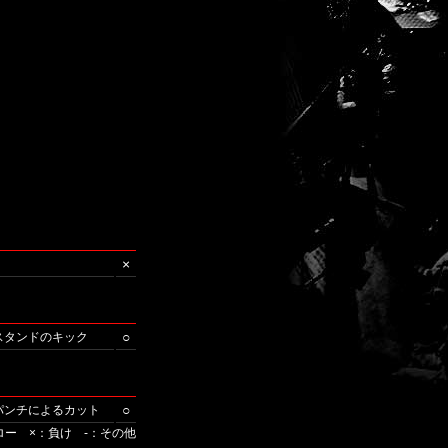
×
○
/スタンドのキック
○
/パンチによるカット
ロー ×：負け -：その他