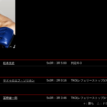
松本光史
5x3R：3R 5:00
判定/0-3
サドゥロエフ・ソリホン
5x3R：2R 0:16
TKO(レフェリーストップ)
冨樫健一郎
5x3R：3R 3:46
TKO(レフェリーストップ)
○：勝ち △：ド