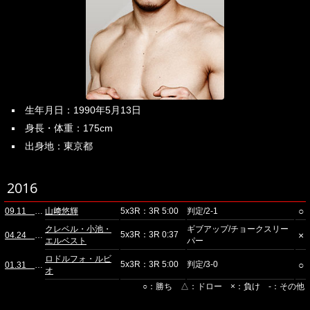
生年月日：1990年5月13日
身長・体重：175cm
出身地：東京都
2016
○
09.11 ディファ有明
山﨑悠輝
5x3R：3R 5:00
判定/2-1
クレベル・小池・
ギブアップ/チョークスリー
5x3R：3R 0:37
×
04.24 ディファ有明
エルベスト
パー
ロドルフォ・ルビ
5x3R：3R 5:00
判定/3-0
○
01.31 ディファ有明
オ
○：勝ち △：ドロー ×：負け -：その他