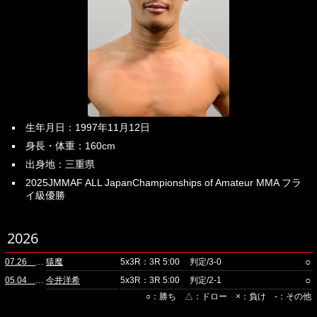
生年月日：1997年11月12日
身長・体重：160cm
出身地：三重県
2025JMMAF ALL JapanChampionships of Amateur MMA フラ
イ級優勝
2026
○
07.26 ニューピアホール(昼)
猿魔
5x3R：3R 5:00
判定/3-0
○
05.04 品川
今井洋希
5x3R：3R 5:00
判定/2-1
○：勝ち △：ドロー ×：負け -：その他