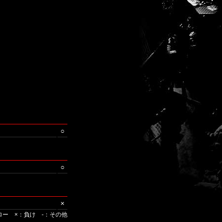
○
○
×
ロー ×：負け -：その他