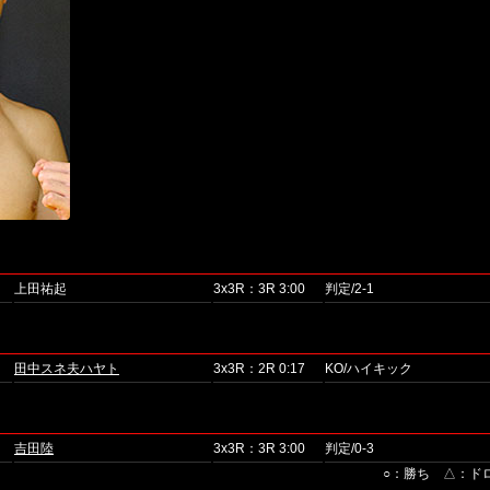
上田祐起
3x3R：3R 3:00
判定/2-1
田中スネ夫ハヤト
3x3R：2R 0:17
KO/ハイキック
吉田陸
3x3R：3R 3:00
判定/0-3
○：勝ち △：ド