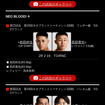
この試合のギャラリー
NEO BLOOD! 4
第⑦試合 第29回ネオブラッドトーナメント2回戦 フェザー級 5分
3ラウンド
×
前田村生
髙田寛也
○
(UP START)
(パラエストラ札幌)
2R 2:19、TO/RNC
前田村生(65.6kg)
髙田寛也(65.6kg)
レフェリー：高本裕和
この試合のギャラリー
第⑥試合 第29回ネオブラッドトーナメント2回戦 バンタム級 5分
3ラウンド