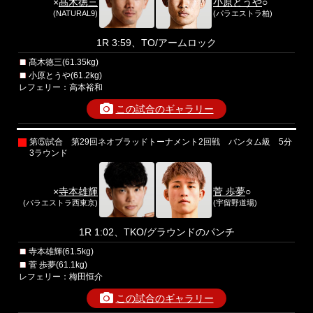
×
髙木徳三
小原とうや
○
(NATURAL9)
(パラエストラ柏)
1R 3:59、TO/アームロック
髙木徳三(61.35kg)
小原とうや(61.2kg)
レフェリー：高本裕和
この試合のギャラリー
第⑤試合 第29回ネオブラッドトーナメント2回戦 バンタム級 5分
3ラウンド
×
寺本雄輝
菅 歩夢
○
(パラエストラ西東京)
(宇留野道場)
1R 1:02、TKO/グラウンドのパンチ
寺本雄輝(61.5kg)
菅 歩夢(61.1kg)
レフェリー：梅田恒介
この試合のギャラリー