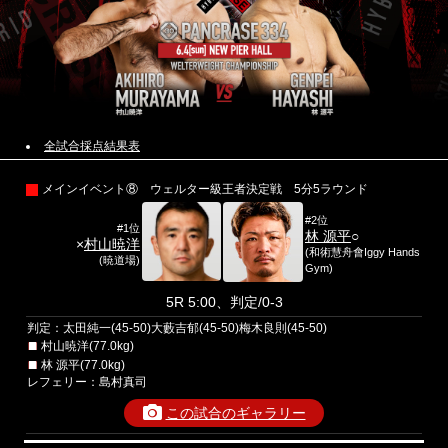
全試合採点結果表
メインイベント⑧ ウェルター級王者決定戦 5分5ラウンド
#2位
#1位
林 源平
○
×
村山暁洋
(和術慧舟會Iggy Hands
(暁道場)
Gym)
5R 5:00、判定/0-3
判定：太田純一(45-50)大藪吉郁(45-50)梅木良則(45-50)
村山暁洋(77.0kg)
林 源平(77.0kg)
レフェリー：島村真司
この試合のギャラリー