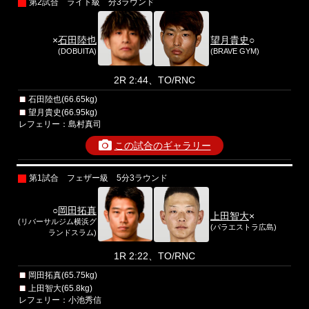
第2試合 ライト級 分3ラウンド
×
石田陸也
望月貴史
○
(DOBUITA)
(BRAVE GYM)
2R 2:44、TO/RNC
石田陸也(66.65kg)
望月貴史(66.95kg)
レフェリー：島村真司
この試合のギャラリー
第1試合 フェザー級 5分3ラウンド
○
岡田拓真
上田智大
×
(リバーサルジム横浜グ
(パラエストラ広島)
ランドスラム)
1R 2:22、TO/RNC
岡田拓真(65.75kg)
上田智大(65.8kg)
レフェリー：小池秀信