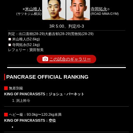
×
米山唯人
寺岡拓永
○
(サツキジム横浜)
(ROAD MMA GYM)
3R 5:00、判定/0-3
判定：出口直樹(28-29)大藪吉郁(28-29)荒牧拓(28-29)
米山唯人(52.6kg)
寺岡拓永(52.1kg)
レフェリー：寶田智美
この試合のギャラリー
PANCRASE OFFICIAL RANKING
無差別級
KING OF PANCRASISTS：ジョシュ・バーネット
渕上幹斗
ヘビー級：93.0kg〜120.2kg未満
KING OF PANCRASISTS：空位