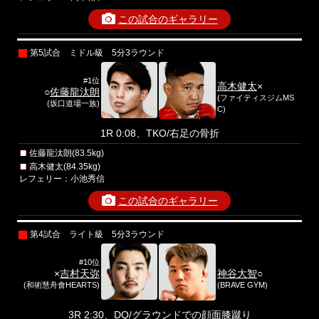
この試合のギャラリー
第5試合 ミドル級 5分3ラウンド
#1位
高木健太
×
○
佐藤龍汰朗
(ファイティスジムMS
(坂口道場一族)
C)
1R 0:08、TKO/右足の骨折
佐藤龍汰朗(83.5kg)
高木健太(84.35kg)
レフェリー：小池秀信
この試合のギャラリー
第4試合 ライト級 5分3ラウンド
#10位
×
吉村天弥
神谷大智
○
(和術慧舟會HEARTS)
(BRAVE GYM)
3R 2:30、DQ/グラウンドでの顔面膝蹴り