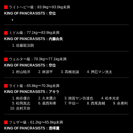
ライトヘビー級：83.9kg〜93.0kg未満
KING OF PANCRASISTS：空位
ミドル級：77.1kg〜83.9kg未満
KING OF PANCRASISTS：内藤由良
佐藤龍汰朗
ウェルター級：70.3kg〜77.1kg未満
KING OF PANCRASISTS：空位
村山暁洋
林源平
髙橋攻誠
押忍マン洸太
ライト級：65.8kg〜70.3kg未満
KING OF PANCRASISTS：アキラ
粕谷優介
久米鷹介
雑賀ヤン坊達也
松本光史
松岡嵩志
葛西和希
平信一
西尾真輔
余勇利
吉村天弥
フェザー級：61.2kg〜65.8kg未満
KING OF PANCRASISTS：透暉鷹