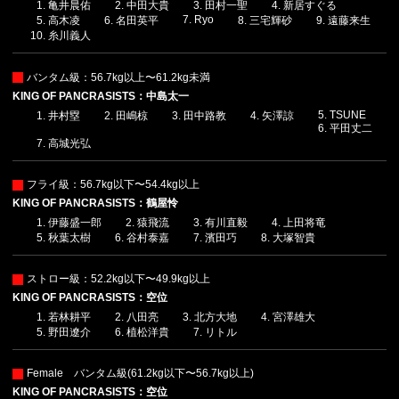
亀井晨佑
中田大貴
田村一聖
新居すぐる
Ryo
高木凌
名田英平
三宅輝砂
遠藤来生
糸川義人
バンタム級：56.7kg以上〜61.2kg未満
KING OF PANCRASISTS：中島太一
TSUNE
井村塁
田嶋椋
田中路教
矢澤諒
平田丈二
高城光弘
フライ級：56.7kg以下〜54.4kg以上
KING OF PANCRASISTS：鶴屋怜
伊藤盛一郎
猿飛流
有川直毅
上田将竜
秋葉太樹
谷村泰嘉
濱田巧
大塚智貴
ストロー級：52.2kg以下〜49.9kg以上
KING OF PANCRASISTS：空位
若林耕平
八田亮
北方大地
宮澤雄大
野田遼介
植松洋貴
リトル
Female バンタム級(61.2kg以下〜56.7kg以上)
KING OF PANCRASISTS：空位