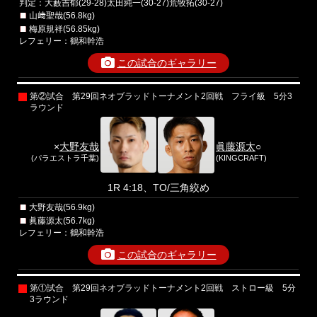
判定：大藪吉郁(29-28)太田純一(30-27)荒牧拓(30-27)
山﨑聖哉(56.8kg)
梅原規祥(56.85kg)
レフェリー：鶴和幹浩
この試合のギャラリー
第②試合 第29回ネオブラッドトーナメント2回戦 フライ級 5分3
ラウンド
×
大野友哉
眞藤源太
○
(パラエストラ千葉)
(KINGCRAFT)
1R 4:18、TO/三角絞め
大野友哉(56.9kg)
眞藤源太(56.7kg)
レフェリー：鶴和幹浩
この試合のギャラリー
第①試合 第29回ネオブラッドトーナメント2回戦 ストロー級 5分
3ラウンド