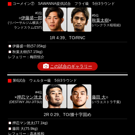
コーメイン⑦ SAWANNA提供試合 フライ級 5分3ラウンド
#1位
#5位
○
伊藤盛一郎
秋葉太樹
×
(リバーサルジム横浜グ
(パンクラス稲垣組)
ランドスラム/ZST)
1R 4:39、TO/RNC
伊藤盛一郎(57.05kg)
秋葉太樹(57.15kg)
レフェリー：梅田恒介
この試合のギャラリー
第6試合 ウェルター級 5分3ラウンド
#4位
×
押忍マン洸太
藤田 大
○
(DESTINY JIU-JITSU)
(パラエストラ千葉)
2R 0:29、TO/膝十字固め
押忍マン洸太(77.1kg)
藤田 大(75.9kg)
レフェリー：高本裕和