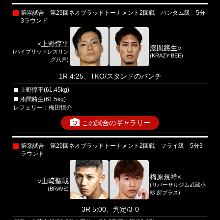
第④試合 第29回ネオブラッドトーナメント2回戦 バンタム級 5分
3ラウンド
×
上野惇平
漆間將生
○
(ハイブリッドレスリン
(KRAZY BEE)
グ八戸)
1R 4:25、TKO/スタンドのパンチ
上野惇平(61.45kg)
漆間將生(61.5kg)
レフェリー：梅田恒介
この試合のギャラリー
第③試合 第29回ネオブラッドトーナメント2回戦 フライ級 5分3
ラウンド
梅原規祥
×
○
山﨑聖哉
(リバーサルジム武蔵小
(BRAVE)
杉 所プラス)
3R 5:00、判定/3-0