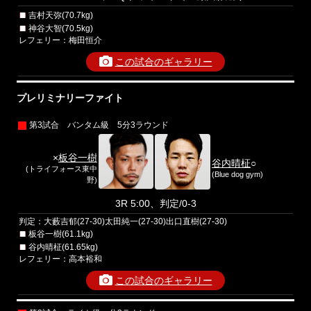
吉村天弥(70.7kg)
神谷大智(70.5kg)
レフェリー：梅田恒介
この試合のギャラリー
プレリミナリーファイト
第3試合 バンタム級 5分3ラウンド
×
板谷一樹
谷内晴柾
○
(トライフォース東中
(Blue dog gym)
野)
3R 5:00、判定/0-3
判定：大藪吉郁(27-30)太田純一(27-30)出口直樹(27-30)
板谷一樹(61.1kg)
谷内晴柾(61.65kg)
レフェリー：高本裕和
この試合のギャラリー