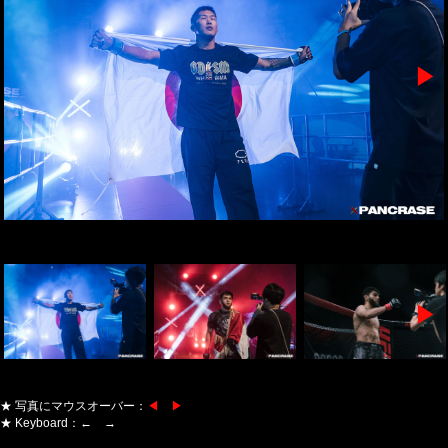
▶
▶
★ 写真にマウスオーバー：
◀ ▶
★ Keyboard：← →