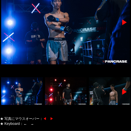
▶
▶
★ 写真にマウスオーバー：
◀ ▶
★ Keyboard：← →