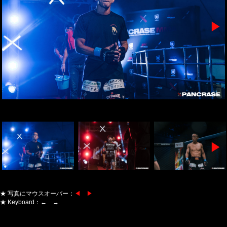
▶
▶
★ 写真にマウスオーバー：
◀ ▶
★ Keyboard：← →