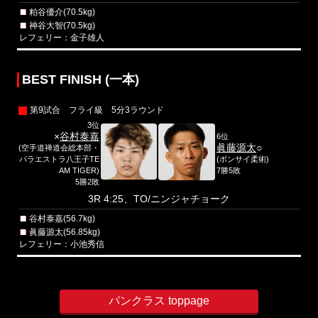
粕谷優介(70.5kg)
神谷大智(70.5kg)
レフェリー：金子雄人
BEST FINISH (一本)
第9試合 フライ級 5分3ラウンド
3位
×
谷村泰嘉
6位
眞藤源太
○
(空手道禅道会総本部・
パラエストラ八王子TE
(ボンサイ柔術)
AM TIGER)
7勝5敗
5勝2敗
3R 4:25、TO/ニンジャチョーク
谷村泰嘉(56.7kg)
眞藤源太(56.85kg)
レフェリー：小池秀信
パンクラス toppage