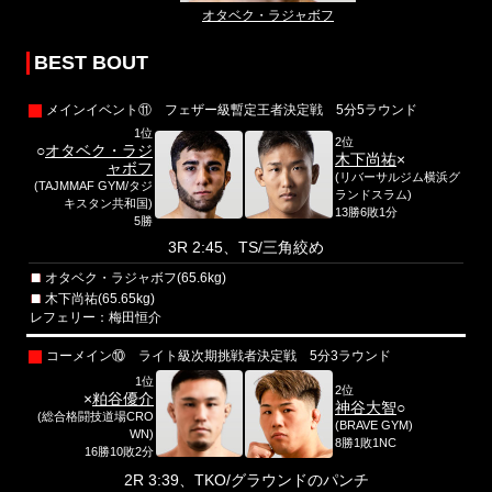
オタベク・ラジャボフ
BEST BOUT
メインイベント⑪ フェザー級暫定王者決定戦 5分5ラウンド
1位
2位
○
オタベク・ラジ
木下尚祐
×
ャボフ
(リバーサルジム横浜グ
(TAJMMAF GYM/タジ
ランドスラム)
キスタン共和国)
13勝6敗1分
5勝
3R 2:45、TS/三角絞め
オタベク・ラジャボフ(65.6kg)
木下尚祐(65.65kg)
レフェリー：梅田恒介
コーメイン⑩ ライト級次期挑戦者決定戦 5分3ラウンド
1位
2位
×
粕谷優介
神谷大智
○
(総合格闘技道場CRO
(BRAVE GYM)
WN)
8勝1敗1NC
16勝10敗2分
2R 3:39、TKO/グラウンドのパンチ