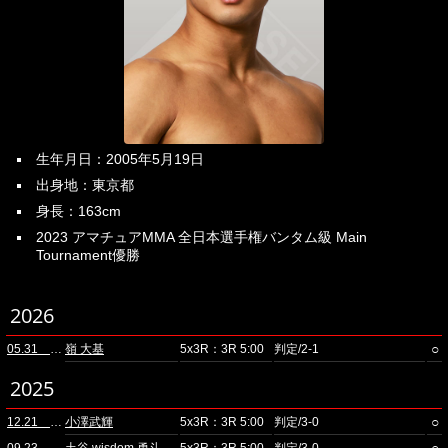
生年月日：2005年5月19日
出身地：東京都
身長：163cm
2023 アマチュアMMA 全日本選手権バンタム級 Main
Tournament優勝
2026
○
05.31 立川ステージガーデン
嶺 大基
5x3R：3R 5:00
判定/2-1
2025
○
12.21 立川ステージガーデン
小澤武輝
5x3R：3R 5:00
判定/3-0