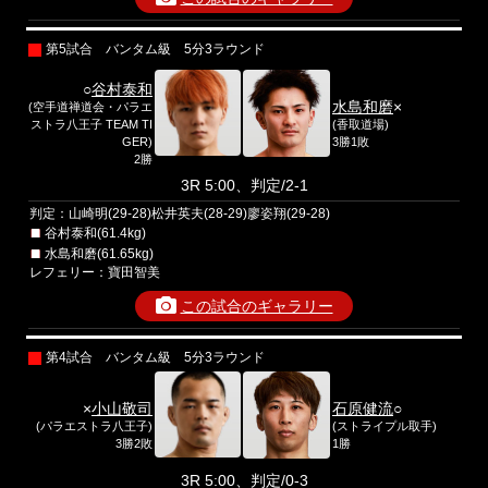
第5試合 バンタム級 5分3ラウンド
○
谷村泰和
水島和磨
×
(空手道禅道会・パラエ
ストラ八王子 TEAM TI
(香取道場)
GER)
3勝1敗
2勝
3R 5:00、判定/2-1
判定：山崎明(29-28)松井英夫(28-29)廖姿翔(29-28)
谷村泰和(61.4kg)
水島和磨(61.65kg)
レフェリー：寶田智美
この試合のギャラリー
第4試合 バンタム級 5分3ラウンド
×
小山敬司
石原健流
○
(パラエストラ八王子)
(ストライプル取手)
3勝2敗
1勝
3R 5:00、判定/0-3