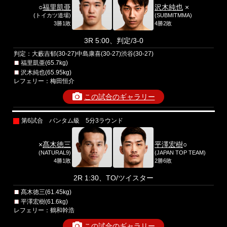
○
福里凱亜
沢木純也
×
(トイカツ道場)
(SUBMITMMA)
3勝1敗
4勝2敗
3R 5:00、判定/3-0
判定：大藪吉郁(30-27)中島康喜(30-27)渋谷(30-27)
福里凱亜(65.7kg)
沢木純也(65.95kg)
レフェリー：梅田恒介
この試合のギャラリー
第6試合 バンタム級 5分3ラウンド
×
髙木徳三
平澤宏樹
○
(NATURAL9)
(JAPAN TOP TEAM)
4勝1敗
2勝6敗
2R 1:30、TO/ツイスター
髙木徳三(61.45kg)
平澤宏樹(61.6kg)
レフェリー：鶴和幹浩
この試合のギャラリー