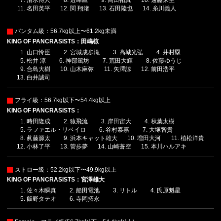
名田英平
関 翔渚
石田陸也
糸川義人
バンタム級：56.7kg以上〜61.2kg未満
KING OF PANCRASISTS：田嶋椋
山口怜臣
宮城成歩滝
高城光弘
井村塁
松井 涼
神部篤坊
荒田大輝
佐藤ゆうじ
合島大樹
山木麻弥
矢澤諒
前田浩平
白井誠司
フライ級：56.7kg以下〜54.4kg以上
KING OF PANCRASISTS：
時田隆成
猿飛流
岸田宙大
秋葉太樹
ラファエル・リベイロ
谷村泰嘉
大塚智貴
眞藤源太
浜本キャット雄大
増田大河
植松洋貴
小林了平
菅歩夢
山崎蒼空
本川ハルアキ
ストロー級：52.2kg以下〜49.9kg以上
KING OF PANCRASISTS：宮澤雄大
佐々木瞬真
船田電池
リトル
氏原魁星
飯野タテオ
寺岡拓永