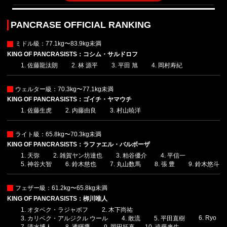
PANCRASE OFFICIAL RANKING
ミドル級：77.1kg〜83.9kg未満
KING OF PANCRASISTS：コシム・サルドロフ
佐藤龍汰朗
林 源平
平田 旭
岡村寿紀
ウェルター級：70.3kg〜77.1kg未満
KING OF PANCRASISTS：ゴイチ・ヤマウチ
佐藤生虎
内藤由良
村山暁洋
ライト級：65.8kg〜70.3kg未満
KING OF PANCRASISTS：ラファエル・バルボーザ
天弥
雑賀ヤン坊達也
粕谷優介
平信一
神谷大智
鈴木慈也
丸山数馬
張 豊
鈴木悠斗
フェザー級：61.2kg〜65.8kg未満
KING OF PANCRASISTS：栁川唯人
オタベク・ラジャボフ
木下尚祐
Ryo
カリベク・アルジクル ウール
敢流
平田直樹
清水博人
透暉鷹
岡田拓真
遠藤来生