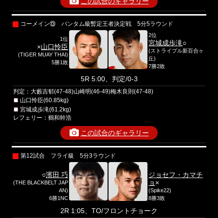
この試合のギャラリー
コーメイン⑬ バンタム級暫定王者決定戦 5分5ラウンド
2位
1位
宮城成歩滝
○
×
山口怜臣
(ストライプル新百合ヶ
(TIGER MUAY THAI)
丘)
5勝1敗
7勝2敗
5R 5:00、判定/0-3
判定：大藪吉郁(47-48)山崎明(46-49)梅木良則(47-48)
山口怜臣(60.85kg)
宮城成歩滝(61.2kg)
レフェリー：鶴和幹浩
この試合のギャラリー
第12試合 フライ級 5分3ラウンド
○
濱田 巧
ジョセフ・カマチ
ョ
×
(THE BLACKBELT JAP
AN)
(Spike22)
6勝1NC
8勝3敗
2R 1:05、TO/フロントチョーク