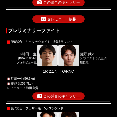
この試合のギャラリー
セレモニー・挨拶
プレリミナリーファイト
第8試合 キャッチウェイト 5分3ラウンド
○
時田一生
藤野 武
×
(BRAVE GYM)
(パラエストラ八王子)
プロデビュー戦
1勝2敗
1R 2:17、TO/RNC
時田一生(56.7kg)
藤野 武(57.7kg)
レフェリー：和田良覚
この試合のギャラリー
第7試合 フェザー級 5分3ラウンド