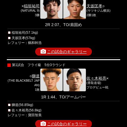
×
稲垣祐司
天坂匡孝
○
(NATURAL 9)
(サツキジム横浜)
3勝
2勝1敗
2R 2:07、TO/肩固め
稲垣祐司(57.1kg)
天坂匡孝(57kg)
レフェリー：鶴和幹浩
この試合のギャラリー
第1試合 フライ級 5分3ラウンド
○
獅道
佐々木裕亮
×
(THE BLACKBELT JAP
(香取道場)
AN)
プロデビュー戦
1敗
1R 1:44、TO/アームバー
獅道(56.85kg)
佐々木裕亮(56.8kg)
レフェリー：寶田智美
この試合のギャラリー