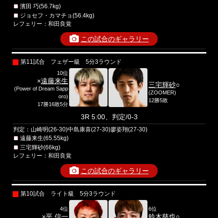
濱田 巧(56.7kg)
ジョセフ・カマチョ(56.4kg)
レフェリー：和田良覚
この試合のギャラリー
第11試合 フェザー級 5分3ラウンド
10位
×
遠藤来生
三宅輝砂
○
(Power of Dream Sapp
(ZOOMER)
oro)
12勝5敗
17勝16敗5分
3R 5:00、判定/0-3
判定：山崎明(26-30)中島康喜(27-30)廖姿翔(27-30)
遠藤来生(65.55kg)
三宅輝砂(66kg)
レフェリー：和田良覚
この試合のギャラリー
第10試合 ライト級 5分3ラウンド
4位
6位
×
平 信一
鈴木慈也
○