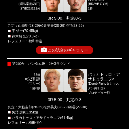
(綱島柔術/ZST)
(BRAVE GYM)
27勝21敗11分
1勝
3R 5:00、判定/0-3
判定：山崎明(28-29)松井英夫(28-29)渋谷(28-29)
平 信一(70.45kg)
鈴木慈也(70.3kg)
レフェリー：鶴和幹浩
この試合のギャラリー
第9試合 バンタム級 5分3ラウンド
バラカトゥロ・ア
11位
×
矢澤 諒
サドゥラエフ
○
(フリー)
(Dorob Fight/タジキス
5勝8敗
タン共和国)
プロデビュー戦
3R 5:00、判定/0-3
判定：大藪吉郁(28-29)松井英夫(28-29)渋谷(27-30)
矢澤 諒(61.35kg)
バラカトゥロ・アサドゥラエフ(61.4kg)
レフェリー：梅田恒介