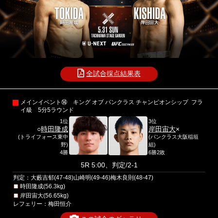
全試合採点結果表
メインイベント⑭ キング オブ パンクラス チャンピオンシップ フラ
イ級 5分5ラウンド
1位
3位
○
時田隆成
岸田宙大
×
(トライフォース東中
(パンクラス大阪稲垣
野)
組)
4勝
6勝2敗
5R 5:00、判定/2-1
判定：大藪吉郁(47-48)山崎明(49-46)梅木良則(48-47)
時田隆成(56.3kg)
岸田宙大(56.65kg)
レフェリー：梅田恒介