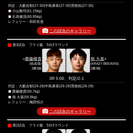
判定：大藪吉郁(27-30)中島康喜(27-30)荒牧拓(27-30)
小山敬司(61.15kg)
石原健流(60.95kg)
レフェリー：和田良覚
この試合のギャラリー
第3試合 フライ級 5分3ラウンド
○
齋藤楼貴
嶺 大基
×
(暁道場)
(KRAZY BEE/AXIS)
3勝3敗
2勝3敗
3R 5:00、判定/2-1
判定：大藪吉郁(29-28)中島康喜(29-28)荒牧拓(28-29)
齋藤楼貴(56.7kg)
嶺 大基(56.8kg)
レフェリー：梅田恒介
この試合のギャラリー
第2試合 フライ級 5分3ラウンド