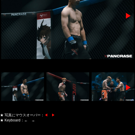
▶
▶
★ 写真にマウスオーバー：
◀ ▶
★ Keyboard：← →