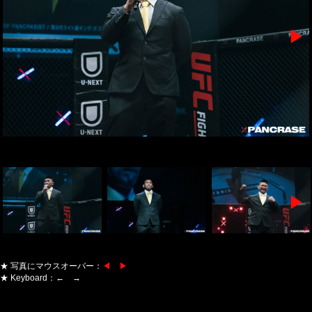
▶
▶
★ 写真にマウスオーバー：
◀ ▶
★ Keyboard：← →