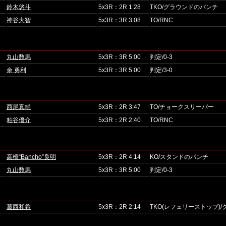
鈴木悠斗
5x3R：2R 1:28
TKO/グラウンドのパンチ
神谷大智
5x3R：3R 3:08
TO/RNC
丸山数馬
5x3R：3R 5:00
判定/0-3
余 勇利
5x3R：3R 5:00
判定/3-0
西尾真輔
5x3R：2R 3:47
TO/チョークスリーパー
粕谷優介
5x3R：2R 2:40
TO/RNC
高橋“Bancho”良明
5x3R：2R 4:14
KO/スタンドのパンチ
丸山数馬
5x3R：3R 5:00
判定/0-3
葛西和希
5x3R：2R 2:14
TKO(レフェリーストップ)