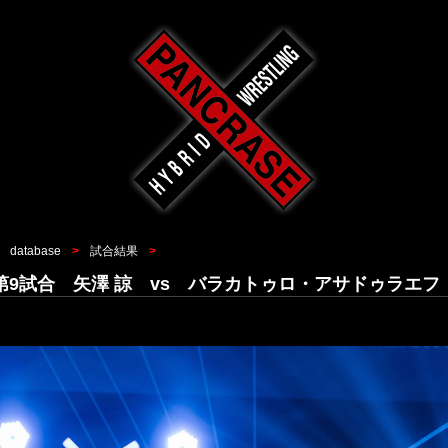
database
試合結果
62 第9試合 矢澤 諒 vs バラカトゥロ・アサドゥラエフ