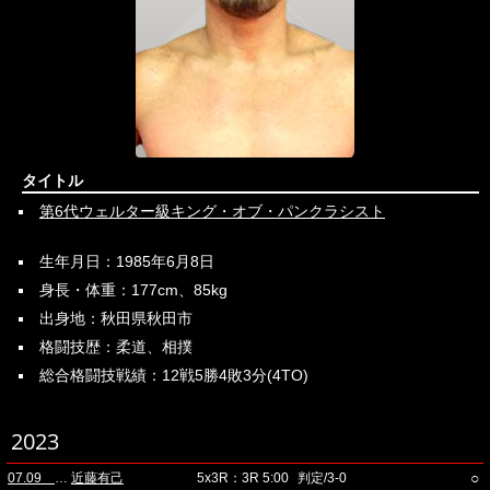
タイトル
第6代ウェルター級キング・オブ・パンクラシスト
生年月日：1985年6月8日
身長・体重：177cm、85kg
出身地：秋田県秋田市
格闘技歴：柔道、相撲
総合格闘技戦績：12戦5勝4敗3分(4TO)
2023
○
07.09 ニューピアホール(昼)
近藤有己
5x3R：3R 5:00
判定/3-0