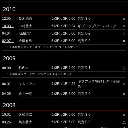
2010
○
12.05 ディファ有明
鈴木槙吾
5x3R：3R 5:00
判定/3-0
○
10.03 ディファ有明
中村勇太
5x2R：2R 0:34
ギブアップ/アームロック
×
04.04 ディファ有明
KEI山宮
5x2R：2R 5:00
判定/0-2
×
02.07 ディファ有明
近藤有己
5x3R：3R 5:00
判定/0-3
ミドル級暫定キング・オブ・パンクラス タイトルマッチ
2009
△
竹内出
5x3R：3R 5:00
判定/0-1
08.08 ディファ有明
ミドル級キング・オブ・パンクラスタイトルマッチ
ギブアップ/腕ひしぎ十字固
キム・フン
5x2R：1R 4:26
○
06.07 ディファ有明
め
○
04.05 ディファ有明
金井一朗
5x2R：2R 5:00
判定/2-0
2008
○
10.01 後楽園ホール
久松勇二
5x2R：2R 5:00
判定/3-0
△
鳥生将大
5x2R：2R 5:00
判定/0-0
03.26 後楽園ホール