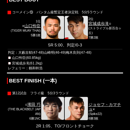
コーメイン⑬ バンタム級暫定王者決定戦 5分5ラウンド
2位
1位
宮城成歩滝
○
×
山口怜臣
(ストライプル新百合ヶ
(TIGER MUAY THAI)
丘)
5勝1敗
7勝2敗
5R 5:00、判定/0-3
判定：大藪吉郁(47-48)山崎明(46-49)梅木良則(47-48)
山口怜臣(60.85kg)
宮城成歩滝(61.2kg)
レフェリー：鶴和幹浩
BEST FINISH (一本)
第12試合 フライ級 5分3ラウンド
○
濱田 巧
ジョセフ・カマチ
ョ
×
(THE BLACKBELT JAP
AN)
(Spike22)
6勝1NC
8勝3敗
2R 1:05、TO/フロントチョーク