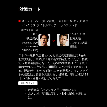
対戦カード
メインイベント(第12試合) ストロー級 キング オブ
パンクラス タイトルマッチ 5分5ラウンド
初代ストロー級
K.O.P.
ランキング1位
砂辺光久
北方大地
vs
(reversaL Gym
(パンクラス大阪
OKINAWA
稲垣組)
CROSS×LINE)
ストロー級初代王者となった砂辺の初防衛戦は1位の
北方大地と。本来は11月大会で内定していたが、怪我
で12月大会開催となった。砂辺の防衛戦はフライ級王
者時代の2013年9月29日田原しんぺー戦までさかのぼ
る。5Rの全てを使って勝ちに来る王者と、インファイ
トの接近戦に勝機を見出したい挑戦者。暮れの12月18
日、ベルトを巻くのはどっちだ？
前日コメント
砂辺光久「パンクラス王に俺はなる!」
北方大地「明日は新しいKINGの誕生を楽しみ
に」