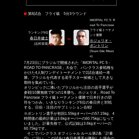
第8試合 フライ級 5分3ラウンド
IMORTAL FC 5: R
oad To Pancrase
フライ級トーナメ
ランキング6位
ント優勝
春日井健士
vs
ホジェリオ・
(志村道場)
ボントリン
(Team Gile Ribeir
o)
7月23日にブラジルで開催された「IMORTAL FC 5 -
ROAD TO PANCRASE」大会で、パンクラス参戦権を
かけた4人制ワンデイトーナメントで2試合連続一本
勝。ブラジルを代表する若手スター候補として大きな
期待を集めている。
オリンピックに沸いたブラジルから注目の若手選手が
参戦!10勝無敗で9つの1本勝ち、ホジェリオ。Road To
Pancrase フライ級トーナメント優勝で日本行きの切
符をつかみ、いきなりランキング6位の春日井と対戦
する。日伯・注目のサブミッション合戦!
※ボントリン選手が初回1.55kgオーバーの57.15kg、4
時間後の最終計量は3.6kgオーバーの60.75kgになって
いました。計量失格で、公式記録は3.6kgオーバーの
60.75kgです。
そこでパンクラス オフィシャル ルール第2条「計量
(5)」に沿い、この試合は春日井選手が勝利した場合の