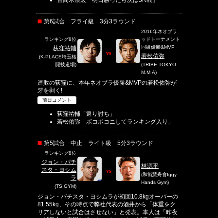
第6試合 フライ級 3分3ラウンド
2016年ネオブラ
ランキング8位
ッドトーナメント
同級優勝&MVP
荻窪祐輔
vs
若松佑弥
(K-PLACE埼玉格
闘技道場)
(TRIBE TOKYO
M.M.A)
連敗の荻窪に、本年ネオブラ優勝&MVPの若松佑弥が
牙を剥く!
前日コメント
荻窪祐輔「返り討ち」
若松佑弥「ボコボコニしてランキング入り」
第5試合 中止 ライト級 5分3ラウンド
ランキング8位
ジョン・パチ
林源平
スタ・ヨシム
vs
(和術慧舟會Iggy
ラ
Hands Gym)
(TS GYM)
ジョン・バチスタ・ヨシムラが初回10.8kgオーバーの
81.55kg、その時点で弊社代表の酒井から「体重をク
リアしないと試合はさせない」と発表。本人は「昨夜