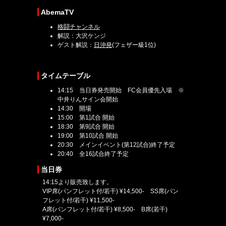
AbemaTV
格闘チャンネル
解説：大沢ケンジ
ゲスト解説：
日沖発
(フェザー級1位)
タイムテーブル
14:15 当日券発売開始 FC会員優先入場 ※
中井りんサイン会開始
14:30 開場
15:00 第1試合 開始
18:30 第9試合 開始
19:00 第10試合 開始
20:30 メインイベント(第12試合)終了予定
20:40 全16試合終了予定
当日券
14:15より販売致します。
VIP席(パンフレット付/若干) ¥14,500- SS席(パン
フレット付/若干) ¥11,500-
A席(パンフレット付/若干) ¥8,500- B席(若干)
¥7,000-