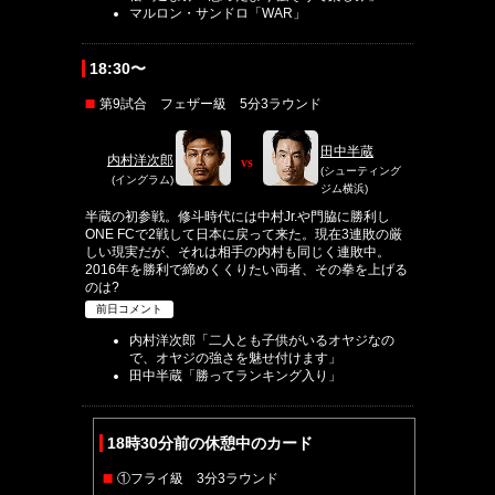
マルロン・サンドロ「WAR」
18:30〜
第9試合 フェザー級 5分3ラウンド
田中半蔵
内村洋次郎
vs
(シューティング
(イングラム)
ジム横浜)
半蔵の初参戦。修斗時代には中村Jr.や門脇に勝利し
ONE FCで2戦して日本に戻って来た。現在3連敗の厳
しい現実だが、それは相手の内村も同じく連敗中。
2016年を勝利で締めくくりたい両者、その拳を上げる
のは?
前日コメント
内村洋次郎「二人とも子供がいるオヤジなの
で、オヤジの強さを魅せ付けます」
田中半蔵「勝ってランキング入り」
18時30分前の休憩中のカード
①フライ級 3分3ラウンド