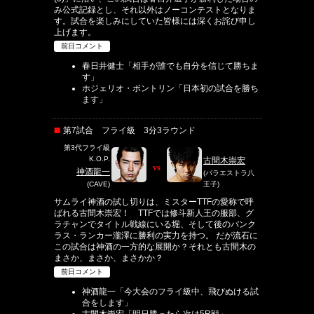
み公式記録とし、それ以外はノーコンテストとなりま
す。試合を楽しみにしていた皆様には深くお詫び申し
上げます。
前日コメント
春日井健士「相手が誰でも自分を信じて勝ちま
す」
ホジェリオ・ボントリン「日本初の試合を勝ち
ます」
第7試合 フライ級 3分3ラウンド
第3代フライ級
K.O.P.
古間木崇宏
vs
神酒龍一
(パラエストラ八
(CAVE)
王子)
サムライ神酒の試し切りは、ミスターTTFの愛称で呼
ばれる古間木崇宏！ TTFでは修斗新人王の服部、グ
ラチャンでタイトル戦線にいる堀、そして後のパンク
ラス・ランカー瀧澤に勝利の実力を持つ。 だが流石に
この試合は神酒の一方的な展開か？それとも古間木の
まさか、まさか、まさかか？
前日コメント
神酒龍一「今大会のフライ級中、飛びぬける試
合をします」
古間木崇宏「明日勝ったら次は5R戦」