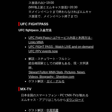
ス放送のみ)~19:00
(MX地上波とエムキャス放送)~20:30
※メインイベントまで終わらなければエムキャ
ス放送で、メインイベント終了まで)
UFC FIGHTPASS
UFC fightpass 入会方法
UFC Fight Passとは?サービス内容と利用方法 -
Links MMA
UFC FIGHT PASS - Watch LIVE and on-demand
UFC PPV events now
解説：スチュワート・フルトン
総合格闘家としての経験もある、現・大学講
師。
Stewart Fulton MMA Stats, Pictures, News,
Videos, Biography - Sherdog.com
ゲスト解説：
ガイ・デルモ
MX-TV
日本全国のスマートフォン・PCでMX-TVが観れる
エムキャス・アプリはこちらから
ダウンロード
ゲスト解説：
中尾明慶