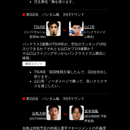
児玉勇也「胸を借ります」
第3試合 バンタム級 3分3ラウンド
TSUNE
山口亮
vs
(リバーサルジム
(パンクラスイズ
新宿Me,We)
ム横浜)
パンクラス2連勝のTSUNEが、空位のランキング10位
入りできるか？それとも山口がプロ4連勝か？
※山口はライジングサンからパンクラスイズム横浜に
移籍。
前日コメント
TSUNE「前回怪我欠場したんで、2試合分出し
切ります」
山口亮「ノーダメージで勝って、良いクリスマ
スを過ごしたい」
第2試合 バンタム級 3分3ラウンド
坂本瑞氣
合島大樹
vs
(総合格闘技 宇留
(GUTSMAN)
野道場)
合島は対戦予定の外国人選手マネージメントの不義理