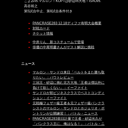
こよみvs.マルロン！KOPTは砂辺vs大地！ISAOvs.
高谷裕之
第5試合中止、第8試合条件付き
PANCRASE283 12.18ディファ有明大会概要
対戦カード
チケット情報
中井りん、新コスチュームで登場
俳優の中尾明慶さんがゲスト解説に挑戦
ニュース
マルロン・サンドロ来日「ベルトをまた勝ち取
りたい」：バウトレビュー
三冠王・砂辺に挑む北方大地「王者は僕以外に
負けて欲しくない」：イーファイト
サンドロが初ビジネスクラスでベストコンディ
ション：イーファイト
元戦極フェザー級王者＆元フェザー級パンクラ
シストのマルロン・サンドロとホジェリオ・ボ
ントリンが公開練習！：バトル・ニュース
PANCRASE283前日計量で王者・砂辺光久が
「パンクラス王に、俺はなる！」：バトル・ニ