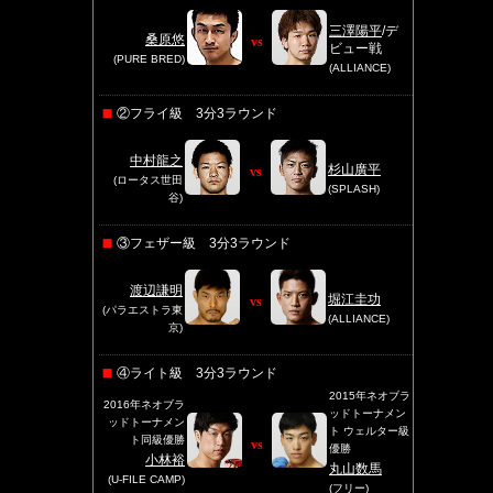
三澤陽平
/デ
桑原悠
vs
ビュー戦
(PURE BRED)
(ALLIANCE)
②フライ級 3分3ラウンド
中村龍之
杉山廣平
vs
(ロータス世田
(SPLASH)
谷)
③フェザー級 3分3ラウンド
渡辺謙明
堀江圭功
vs
(パラエストラ東
(ALLIANCE)
京)
④ライト級 3分3ラウンド
2015年ネオブラ
2016年ネオブラ
ッドトーナメン
ッドトーナメン
ト ウェルター級
ト同級優勝
vs
優勝
小林裕
丸山数馬
(U-FILE CAMP)
(フリー)