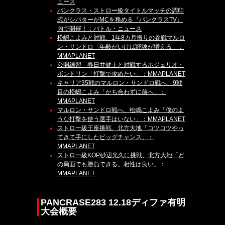
ュース
パンクラス・ストロー級タイトルマッチの調印
式がシバターがMCを務める『パンクラスTV』
内で開催！：バトル・ニュース
松嶋こよみと対戦、1年8カ月振りの参戦マルロ
ン・サンドロ「年齢がいけば経験が増える」：
MMAPLANET
公開練習 春日井健士と対戦するホジェリオ・
ボントリン「打撃で攻めたい」：MMAPLANET
キャリア35戦のマルロン・サンドロ戦へ、9戦
目の松嶋こよみ「かち合わずに前へ」：
MMAPLANET
マルロン・サンドロ戦へ、松嶋こよみ「僕のよ
うな打撃を使う選手はいない」：MMAPLANET
ストロー級王座挑戦、北方大地「コツコツやっ
てきて手にしたビッグチャンス」：
MMAPLANET
ストロー級KOP砂辺光久に挑戦、北方大地「ど
の局面でも勝負できる。相性は良い」：
MMAPLANET
PANCRASE283 12.18ディファ有明
大会概要