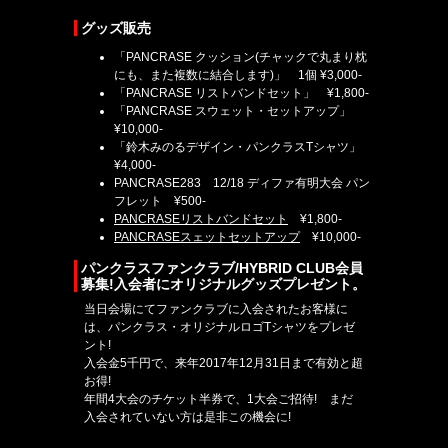
グッズ販売
「PANCRASE クッション(チャックで丸まり枕
にも、また複数に結合します)」 1個 ¥3,000-
「PANCRASE リストバンドセット」 ¥1,800-
「PANCRASE スウェット・セットアップ」
¥10,000-
「鈴木みのるデザイン・パンクラスTシャツ」
¥4,000-
PANCRASE283 12/18 ディファ有明大会 パン
フレット ¥500-
PANCRASEリストバンドセット
¥1,800-
PANCRASEスェットセットアップ
¥10,000-
パンクラスファンクラブ/HYBRID CLUB会員
募集!入会者にオリジナルグッズプレゼント。
当日会場にてファンクラブに入会されたお客様に
は、パンクラス・オリジナルロゴTシャツをプレゼ
ント!
入会金5千円で、来年2017年12月31日まで有効と超
お得!
年間4大会のチケット半券で、1大会ご招待! まだ
入会されていない方は是非この機会に!