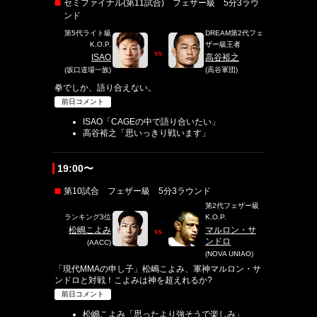
セミファイナル(第11試合) フェザー級 5分3ラウ
ンド
第5代ライト級
DREAM第2代フェ
K.O.P.
ザー級王者
vs
ISAO
高谷裕之
(坂口道場一族)
(高谷軍団)
拳でしか、語り合えない。
前日コメント
ISAO「CAGEの中で語り合いたい」
高谷裕之「思いっきり戦います」
19:00〜
第10試合 フェザー級 5分3ラウンド
第2代フェザー級
ランキング3位
K.O.P.
松嶋こよみ
マルロン・サ
vs
ンドロ
(AACC)
(NOVA UNIAO)
「現代MMAの申し子」松嶋こよみ、軍神マルロン・サ
ンドロと対戦！こよみは神を超えれるか?
前日コメント
松嶋こよみ「思ったより強そうで楽しみ」