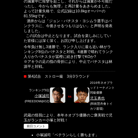
の減量中に痙攣を起こし、それからは減量が不可能だ
ったし、今からも無理」と再計量をあきらめました。
よって計量失格で、公式記録は10.8kgオーバーの
81.55kgです。
酒井からは「ジョン・バチスタ・ヨシムラ選手はパ
ンクラスに、今後させるつもりはない」と声明を発表
しました。
この試合は中止となります。試合を楽しみにしてい
た皆様には深く深く、お詫び申し上げます。
今年負け無し3連勝で、ランク入りに最も近い林がラ
ンキング8位のバチスタと対戦。4連勝で晴れてランク
入りか?バチスタが冨樫に続き打撃でKOか?
※アキラの足の指の骨折により、中止でバチスタは林
源平と対戦。
第4試合 ストロー級 3分3ラウンド
2016年ネオブラ
ッドトーナメント
ランキング5位
同級優勝
小塚誠司
vs
児玉勇也
(FREEDOM@OZ)
(和術慧舟會トイ
カツ道場)
武蔵の怪我により、本年ネオブラ優勝のご褒美戦で児
玉がランカー小塚と対戦！
前日コメント
小塚誠司「ベテランらしく勝ちます」