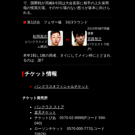
で、国際戦が消滅&今回は大会直前に相手の上久保周
哉の怪我欠場。そのやり場のない怒りが坂本に向けら
れる。
第1試合 フェザー級 3分3ラウンド
2010年NBT同級
優勝
松岡嵩志
宮路智之
vs
(パンクラスイズ
(パラエストラ松
ム横浜)
戸)
本年1戦し1敗の両者、タイにしてメイン枠にとどまれ
るのは、誰?
チケット情報
パンクラスオフィシャルチケット
チケット発売所
パンクラス ストア
楽天チケット
チケットぴあ 0570-02-9999(Pコード 594-
040)
ローソンチケット 0570-000-777(Lコード
33826)