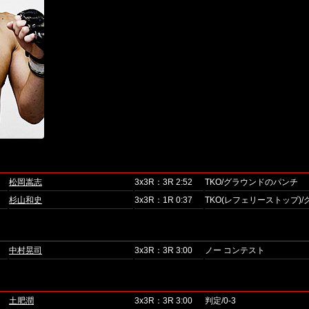
松岡嵩志
3x3R：3R 2:52
TKO/グラウンドのパンチ
杉山和史
3x3R：1R 0:37
TKO(レフェリーストップ)
中村晃司
3x3R：3R 3:00
ノー コンテスト
土肥潤
3x3R：3R 3:00
判定/0-3