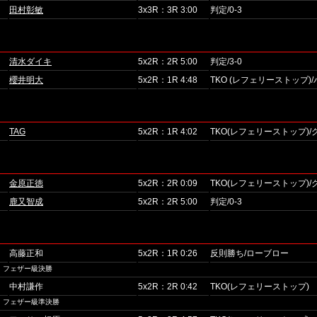
田村彰敏
3x3R：3R 3:00
判定/0-3
清水ダイキ
5x2R：2R 5:00
判定/3-0
櫻井明大
5x2R：1R 4:48
TKO (レフェリーストップ)
TAG
5x2R：1R 4:02
TKO(レフェリーストップ)
金原正徳
5x2R：2R 0:09
TKO(レフェリーストップ)
鹿又智成
5x2R：2R 5:00
判定/0-3
高藤正和
5x2R：1R 0:26
反則勝ち/ローブロー
・フェザー級決勝
中村謙作
5x2R：2R 0:42
TKO(レフェリーストップ)
・フェザー級準決勝