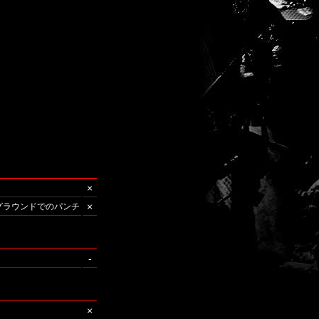
×
×
/グラウンドでのパンチ
-
×