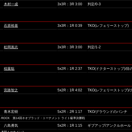
木村一成
3x3R：3R 3:00
判定/0-3
石原裕基
3x3R：1R 0:39
TKO(レフェリーストップ)
松岡嵩志
3x3R：3R 3:00
判定/1-2
稲葉聡
5x2R：1R 2:37
TKO(ドクターストップ)/
宮路智之
5x2R：1R 4:02
TKO(レフェリーストップ)
青木宏樹
5x2R：2R 1:17
TKO/グラウンドのパンチ
MMA vs ROCK 第14回ネオブラッド・トーナメント ライト級準決勝戦
京
八島勇気
5x2R：1R 1:15
ギブアップ/アンクルホール
ト本戦トーナメント