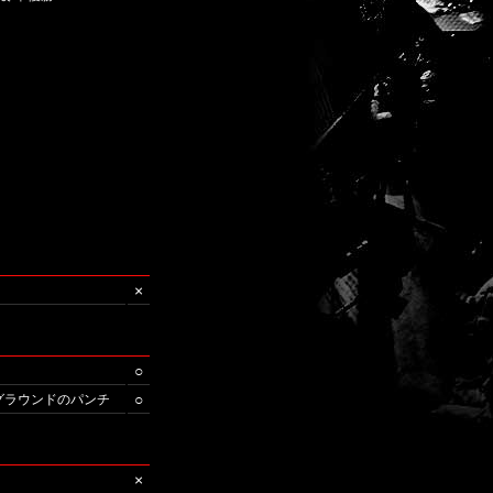
×
○
○
/グラウンドのパンチ
×