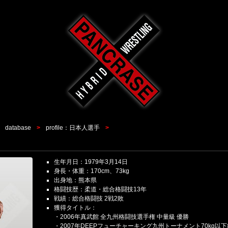
database
profile：日本人選手
生年月日：1979年3月14日
身長・体重：170cm、73kg
出身地：熊本県
格闘技歴：柔道・総合格闘技13年
戦績：総合格闘技 2戦2敗
獲得タイトル：
・2006年真武館 全九州格闘技選手権 中量級 優勝
・2007年DEEPフューチャーキング九州トーナメント70kg以下