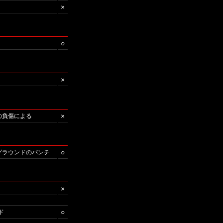
×
○
×
×
目の負傷による
○
/グラウンドのパンチ
×
○
ド