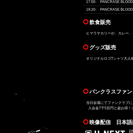
17:00- PANCRASE BLO
19:20- PANCRASE BLOO
飲食販売
ヒマラヤカリーが、カレー、
グッズ販売
オリジナルロゴTシャツ大人
パンクラスファン
当日会場にてファンクラブに
入会金7千5百円と超お得！
映像配信 日本語版 
P