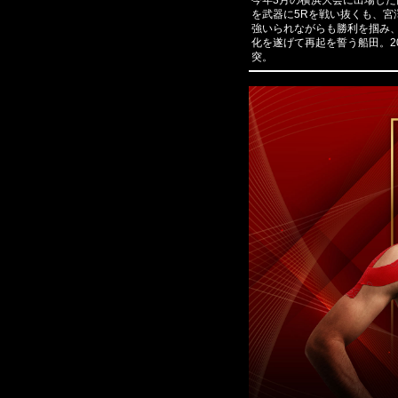
今年3月の横浜大会に出場した
を武器に5Rを戦い抜くも、
強いられながらも勝利を掴み
化を遂げて再起を誓う船田。2
突。