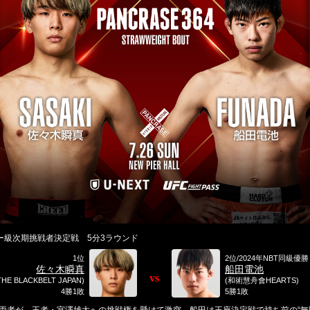
ー級次期挑戦者決定戦 5分3ラウンド
1位
2位/2024年NBT同級優勝
佐々木瞬真
船田電池
vs
THE BLACKBELT JAPAN)
(和術慧舟會HEARTS)
4勝1敗
5勝1敗