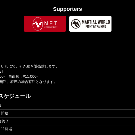
Supporters
同じURLにて、引き続き販売致します。
ET
00- 自由席：¥11,000-
無料、着席の場合有料となります。
定スケジュール
場
試合開始
試合終了
D.11開場