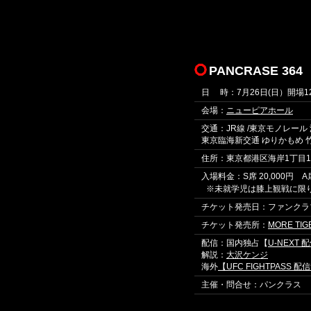
PANCRASE 364
日 時：7月26日(日）開場12:
会場：
ニューピアホール
交通：JR線 /東京モノレール
東京臨海新交通 ゆりかもめ 
住所：東京都港区海岸1丁目11
入場料金：S席 20,000円 A
※未就学児は膝上観戦に限
チケット発売日：ファンクラブ
チケット発売所：
MORE TIG
配信：国内独占【
U-NEXT
解説：
大沢ケンジ
海外
【UFC FIGHTPASS 
主催・問合せ：パンクラス