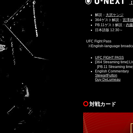
【
解説：
大沢ケンジ
364ゲスト解説：
宮澤
PB.11ゲスト解説：
内藤
日本語版 12:30～
UFC Fight Pass
※English-language broadca
UFC FIGHT PASS
[364 Streaming time] Li
[PB.11 Streaming time] 
English Commentary
StewartFulton
Guy DeLumeau
対戦カード