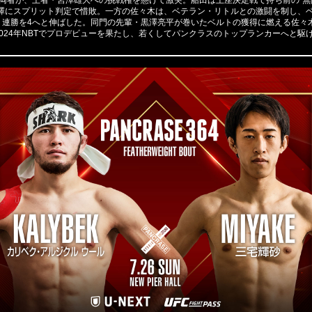
両者が、王者・宮澤雄大への挑戦権を懸けて激突。船田は王座決定戦で持ち前の“無
宮澤にスプリット判定で惜敗。一方の佐々木は、ベテラン・リトルとの激闘を制し、
、連勝を4へと伸ばした。同門の先輩・黒澤亮平が巻いたベルトの獲得に燃える佐々
024年NBTでプロデビューを果たし、若くしてパンクラスのトップランカーへと駆