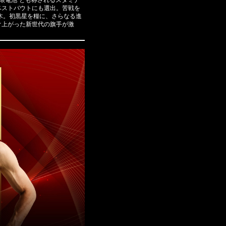
限電池”とも称されるスタミナ
ベストバウトにも選出。苦戦を
木。初黒星を糧に、さらなる進
け上がった新世代の旗手が激