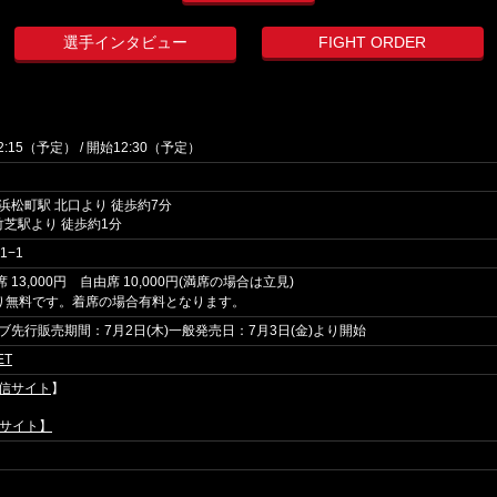
選手インタビュー
FIGHT ORDER
15（予定） / 開始12:30（予定）
 浜松町駅 北口より 徒歩約7分
竹芝駅より 徒歩約1分
−1
席 13,000円 自由席 10,000円(満席の場合は立見)
り無料です。着席の場合有料となります。
先行販売期間：7月2日(木)一般発売日：7月3日(金)より開始
ET
 配信サイト
】
配信サイト】