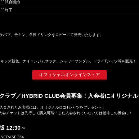
OD.11試合開始
D.11終了
ケバブ、チキン、各種ドリンクをロビーにて発売いたします。
&キッズ新色、ナイロンジムサック、シャワーサンダル、ドライTシャツ等を販売！
オフィシャルオンラインストア
クラブ／HYBRID CLUB会員募集！入会者にオリジナ
入会されたお客様には、オリジナルロゴTシャツをプレゼント！
大会チケットは先行して購入可能！まだ入会されていない方は是非この機会に！
12:30～
ANCRASE 364