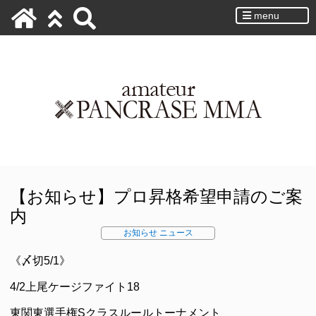
menu
【お知らせ】プロ昇格希望申請のご案
内
お知らせ
ニュース
《〆切5/1》
4/2上尾ケージファイト18
東関東選手権Sクラスルールトーナメント