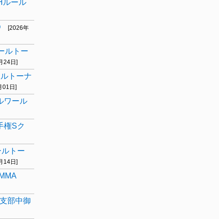
THルール
D
[2026年
ルールトー
月24日]
ールトーナ
月01日]
ルワール
手権Sク
ールトー
月14日]
 MMA
野支部中御