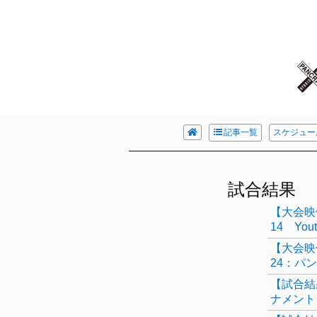
記事一覧
スケジュー
試合結果
【大会映
14 Y
【大会映
24：パ
【試合結
ナメント