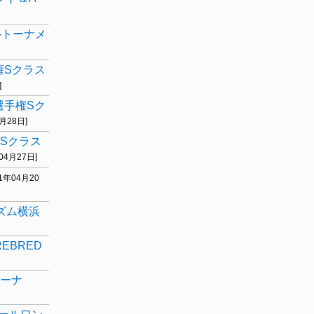
ルトーナメ
権Sクラス
]
選手権Sク
4月28日]
権Sクラス
年04月27日]
21年04月20
イズム横浜
EBRED
リーナ