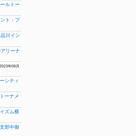
ルールトー
メント：プ
：品川イン
Dアリーナ
[2023年09月
ターシティ
ルトーナメ
スイズム横
野支部中御