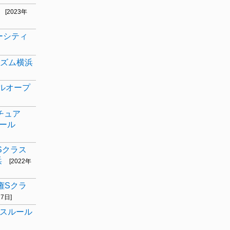
[2023年
ーシティ
イズム横浜
ールオープ
チュア
ール
Sクラス
浜
[2022年
権Sクラ
17日]
ラスルール