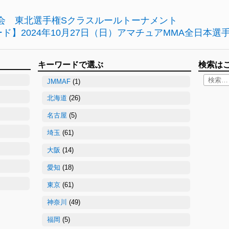
会 東北選手権Sクラスルールトーナメント
ド】2024年10月27日（日）アマチュアMMA全日本選
キーワードで選ぶ
検索は
JMMAF
(1)
北海道
(26)
名古屋
(5)
埼玉
(61)
大阪
(14)
愛知
(18)
東京
(61)
神奈川
(49)
福岡
(5)