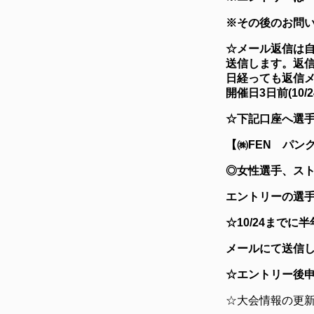
※その後のお問
☆メール返信は
送信します。返信
日経っても返信
開催日3日前(1
☆
下記口座へ選手
【㈱FEN パン
◎女性選手、ス
エントリーの選
☆10/24まで
メールにて送信
☆エントリー後
☆大会情報の更新