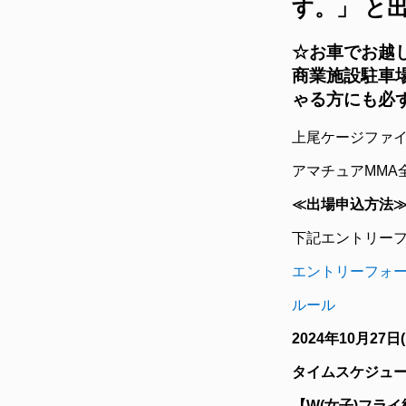
す。」 と
☆お車で
お越
商業施設駐車
ゃる方にも必
上尾ケージファイ
アマチュアMMA
≪出場申込方法
下記エントリー
エントリーフォ
ルール
2024
年10
月27
日
(
タイムスケジュ
【W(女子)フラ