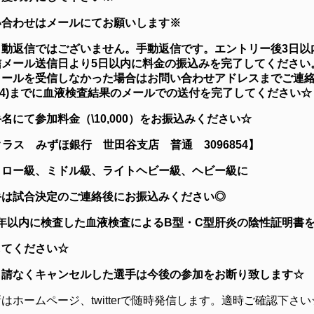
い合わせはメールにてお願いします※
自動返信ではございません。手動返信です。エントリー後3日以
メール送信日より5日以内に
料金の振込みを完了してください
メールを受信しなかった場合はお問い合わせアドレスまでご連
0/24)までに血液検査結果のメールでの送付を完了してください☆
名にて参加料金（\10,000）をお振込みください☆
クラス みずほ銀行 世田谷支店 普通 3096854
】
トロー級、ミドル級、ライトヘビー級、ヘビー級に
手は
試合決定のご連絡後にお振込みください◎
に半年以内に検査した血液検査による
B
型・
C
型肝炎の陰性証明書
してください☆
申請なくキャンセルした選手は今後の参加をお断り致します☆
はホームページ、twitterで随時発信します。適時ご確認下さい