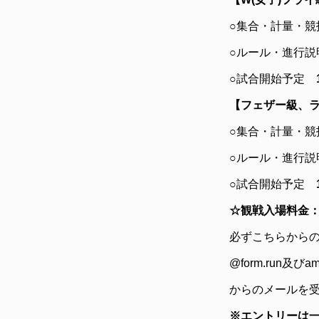
○集合・計量・
○ルール・進行
○試合開始予定
【フェザー級、
○集合・計量・競
○ルール・進行説
○試合開始予定
☆観戦入場料金
必ずこちらから
@form.run及びama
からのメールを
※エントリーは