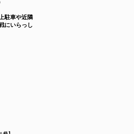
◎
上駐車や近隣
戦にいらっし
ル級】