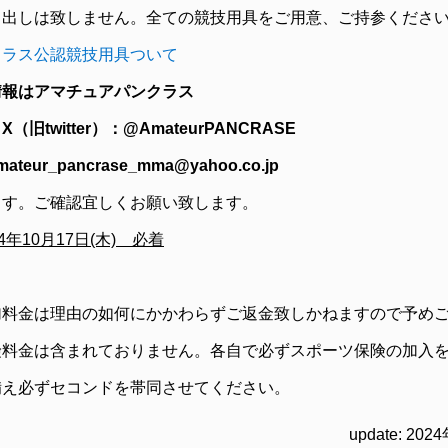
し出しは致しません。全ての競技用具をご用意、ご持参くださ
クラス公認競技用具ついて
情報はアマチュアパンクラス
旧twitter）：@AmateurPANCRASE
ur_pancrase_mma@yahoo.co.jp
ます。ご確認宜しくお願い致します。
4年10月17日(木) 必着
加料金は理由の如何にかかわらずご返金致しかねますので予め
険料金は含まれておりません。各自で必ずスポーツ保険の加入
備え必ずセコンドを帯同させてください。
update: 202