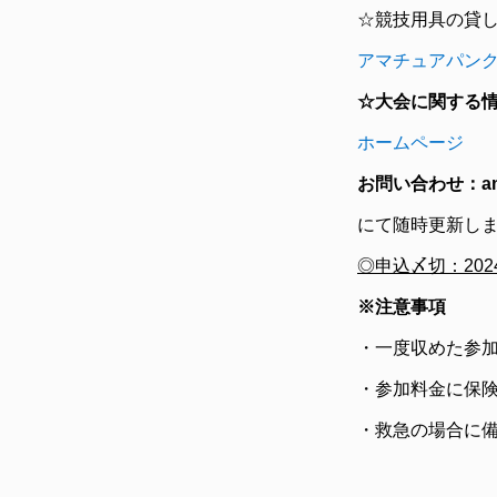
☆競技用具の貸
アマチュアパン
☆大会に関する
ホームページ
X（
お問い合わせ：amate
にて随時更新し
◎申込〆切：202
※注意事項
・一度収めた参
・参加料金に保
・救急の場合に