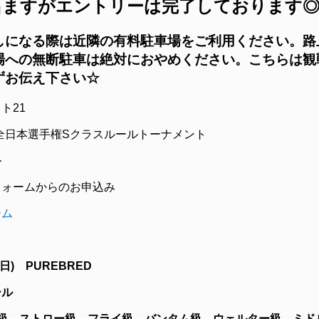
出ますがエントリーは完了しております
しになる際は近隣の有料駐車場をご利用ください。
路
場への無断駐車は絶対におやめください。こちらは観
ずお伝え下さい☆
ト21
全日本選手権Sクラスルールトーナメント
≫
フォームからのお申込み
ーム
日
)
PUREBRED
ール
イ級、ストロー級、フライ級、バンタム級、ウェルター級、ミド