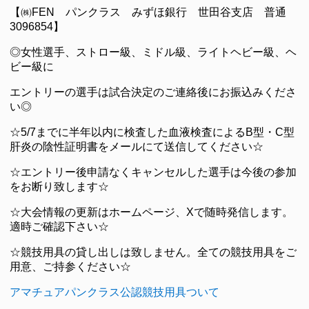
【㈱FEN パンクラス みずほ銀行 世田谷支店 普通
3096854】
◎女性選手、ストロー級、ミドル級、ライトヘビー級、ヘ
ビー級に
エントリーの選手は試合決定のご連絡後にお振込みくださ
い◎
☆5/7までに半年以内に検査した血液検査によるB型・C型
肝炎の陰性証明書をメールにて送信してください☆
☆エントリー後申請なくキャンセルした選手は今後の参加
をお断り致します☆
☆大会情報の更新はホームページ、Xで随時発信します。
適時ご確認下さい☆
☆競技用具の貸し出しは致しません。全ての競技用具をご
用意、ご持参ください☆
アマチュアパンクラス公認競技用具ついて