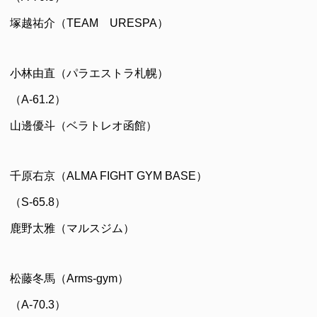
塚越祐介（TEAM URESPA）
小林由直（パラエストラ札幌）
（A-61.2）
山邊優斗（ベラトレオ函館）
千原右京（ALMA FIGHT GYM BASE）
（S-65.8）
鹿野太雅（マルスジム）
松藤冬馬（Arms-gym）
（A-70.3）