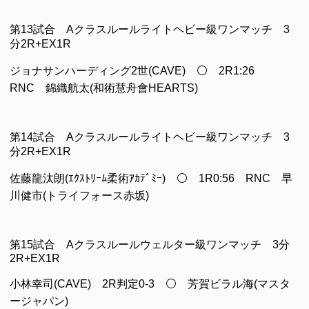
第13試合 Aクラスルールライトヘビー級ワンマッチ 3
分2R+EX1R
ジョナサンハーディング2世(CAVE) ⚪ 2R1:26
RNC 錦織航太(和術慧舟會HEARTS)
第14試合 Aクラスルールライトヘビー級ワンマッチ 3
分2R+EX1R
佐藤龍汰朗(ｴｸｽﾄﾘｰﾑ柔術ｱｶﾃﾞﾐｰ) ⚪ 1R0:56 RNC 早
川健市(トライフォース赤坂)
第15試合 Aクラスルールウェルター級ワンマッチ 3分
2R+EX1R
小林幸司(CAVE) 2R判定0-3 ⚪ 芳賀ビラル海(マスタ
ージャパン)