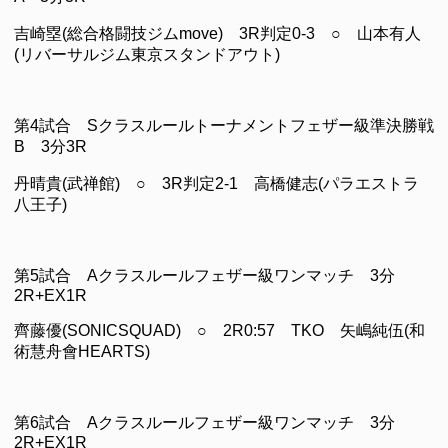
吉崎塁(総合格闘技ジムmove) 3R判定0-3 ○ 山本有人
(リバーサルジム東京スタンドアウト)
第4試合 Sクラスルールトーナメントフェザー級準決勝戦
B 3分3R
丹晴貴(武禅館) ○ 3R判定2-1 高橋健志(パラエストラ
八王子)
第5試合 Aクラスルールフェザー級ワンマッチ 3分
2R+EX1R
齊藤優(SONICSQUAD) ○ 2R0:57 TKO 矢嶋純伍(和
術慧舟會HEARTS)
第6試合 Aクラスルールフェザー級ワンマッチ 3分
2R+EX1R