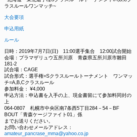
ラスルールワンマッチ~
大会要項
申込用紙
ルール
日時：2019年7月7日(日) 11:00選手集合 12:00試合開始
会場：プラマザリュウ五所川原 青森県五所川原市雛田
181-2
試合場：CAGE
試合形式：選手権=Sクラスルールトーナメント ワンマッ
チ=A,B,Cクラスルール
参加料金： ¥4,000
申込方法：申込書を入手の上、現金書留にて参加料同封の
上
064-0807 札幌市中央区南7条西5丁目284－54－BF
BOUT「青森ケージファイト01」係
までお送りください。
お問い合わせメールアドレス：
amateur_pancrase_mma@yahoo.co.jp