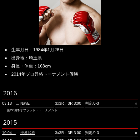
生年月日：1984年1月26日
出身地：埼玉県
身長・体重：168cm
2014年プロ昇格トーナメント優勝
2016
×
03.13 ディファ有明
NavE
3x3R：3R 3:00
判定/0-3
第22回ネオブラッド・トーナメント
2015
×
10.04 ディファ有明
渋谷和樹
3x3R：3R 3:00
判定/0-3