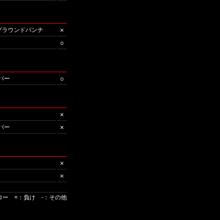
×
/グラウンドパンチ
○
○
パー
×
×
パー
×
×
ロー ×：負け -：その他