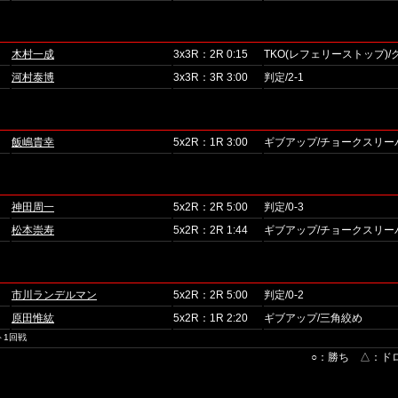
木村一成
3x3R：2R 0:15
TKO(レフェリーストップ)
河村泰博
3x3R：3R 3:00
判定/2-1
飯嶋貴幸
5x2R：1R 3:00
ギブアップ/チョークスリー
神田周一
5x2R：2R 5:00
判定/0-3
松本崇寿
5x2R：2R 1:44
ギブアップ/チョークスリー
市川ランデルマン
5x2R：2R 5:00
判定/0-2
原田惟紘
5x2R：1R 2:20
ギブアップ/三角絞め
ト1回戦
○：勝ち △：ド