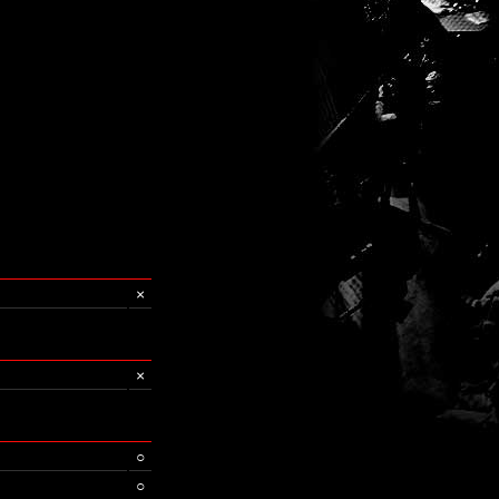
×
×
○
○