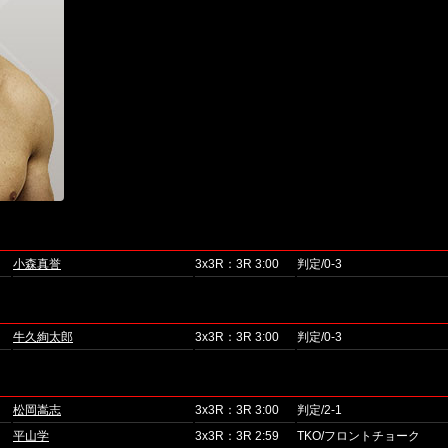
小森真誉
3x3R：3R 3:00
判定/0-3
牛久絢太郎
3x3R：3R 3:00
判定/0-3
松岡嵩志
3x3R：3R 3:00
判定/2-1
平山学
3x3R：3R 2:59
TKO/フロントチョーク