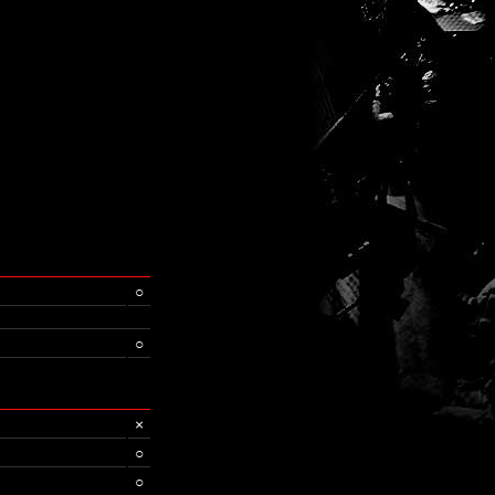
○
○
×
○
○