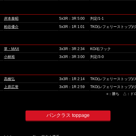
岸本泰昭
5x3R：3R 5:00
判定/1-1
粕谷優介
5x3R：1R 1:01
TKO(レフェリーストップ)
草・MAX
3x3R：3R 2:34
KO/右フック
小林裕
3x3R：3R 3:00
判定/3-0
高橋弘
3x3R：1R 2:14
TKO(レフェリーストップ)
上原広誉
3x3R：1R 2:59
TKO(レフェリーストップ)
○：勝ち △：ド
パンクラス toppage